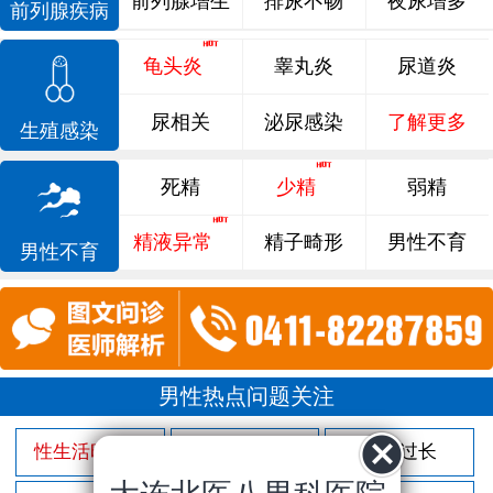
前列腺增生
排尿不畅
夜尿增多
前列腺疾病
龟头炎
睾丸炎
尿道炎
尿相关
泌尿感染
了解更多
生殖感染
死精
少精
弱精
精液异常
精子畸形
男性不育
男性不育
男性热点问题关注
性生活时间短
射精过快
包皮过长