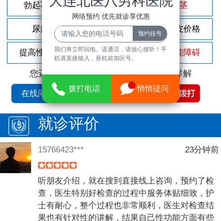
大连北医八男科医院
勃起不坚
尿频尿急
包茎
网络预约 优先就诊享优惠
尿痛
前列腺炎
割包皮价格
我们将立即回电。该通话，请放心接听！手
提高性功能
龟头敏感
性功能障碍
机请直接输入，座机前加区号。
您还可以拨打
免费咨询电话
立即为您详解
拨打电话
悄悄提问
在线问诊
就诊评价
15766423***
23分钟前
听朋友介绍，就在搜到直接线上咨询，预约了检
查，医生特别好检查的过程中服务体贴细致，护
士有耐心，整个过程也非常顺利，医生对检查结
果也有针对性的讲解，结果自己性功能方面有些