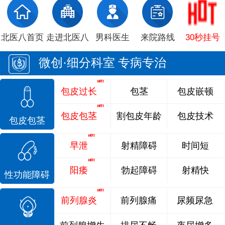
北医八首页
走进北医八
男科医生
来院路线
30秒挂号
微创·细分科室 专病专治
包皮过长
包茎
包皮嵌顿
包皮包茎
割包皮年龄
包皮技术
包皮包茎
早泄
射精障碍
时间短
阳痿
勃起障碍
射精快
性功能障碍
前列腺炎
前列腺痛
尿频尿急