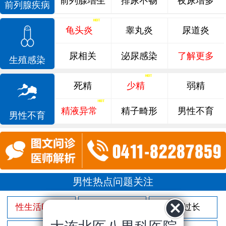
前列腺增生
排尿不畅
夜尿增多
前列腺疾病
龟头炎
睾丸炎
尿道炎
尿相关
泌尿感染
了解更多
生殖感染
死精
少精
弱精
精液异常
精子畸形
男性不育
男性不育
男性热点问题关注
性生活时间短
射精过快
包皮过长