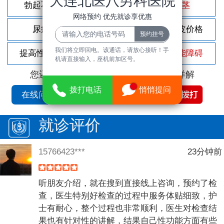
大连北医八男科医院
勃起不坚
尿频尿急
包茎
网络预约 优先就诊享优惠
尿痛
前列腺炎
割包皮价格
我们将立即回电。该通话，请放心接听！手
提高性功能
龟头敏感
性功能障碍
机请直接输入，座机前加区号。
您还可以拨打
免费咨询电话
立即为您详解
拨打电话
悄悄提问
在线问诊
就诊评价
15766423***
23分钟前
听朋友介绍，就在搜到直接线上咨询，预约了检
查，医生特别好检查的过程中服务体贴细致，护
士有耐心，整个过程也非常顺利，医生对检查结
果也有针对性的讲解，结果自己性功能方面有些