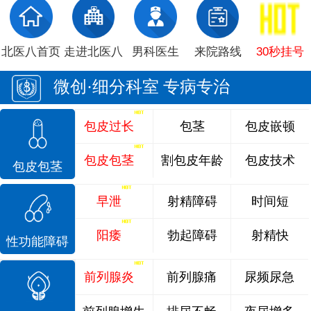
北医八首页
走进北医八
男科医生
来院路线
30秒挂号
微创·细分科室 专病专治
包皮过长
包茎
包皮嵌顿
包皮包茎
割包皮年龄
包皮技术
包皮包茎
早泄
射精障碍
时间短
阳痿
勃起障碍
射精快
性功能障碍
前列腺炎
前列腺痛
尿频尿急