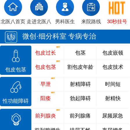
北医八首页
走进北医八
男科医生
来院路线
30秒挂号
微创·细分科室 专病专治
包皮过长
包茎
包皮嵌顿
包皮包茎
割包皮年龄
包皮技术
包皮包茎
早泄
射精障碍
时间短
阳痿
勃起障碍
射精快
性功能障碍
前列腺炎
前列腺痛
尿频尿急