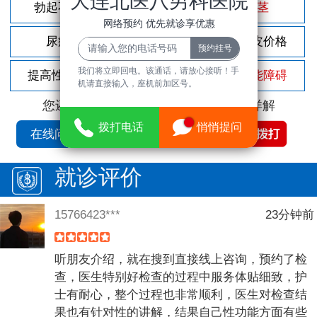
大连北医八男科医院
勃起不坚
尿频尿急
包茎
网络预约 优先就诊享优惠
尿痛
前列腺炎
割包皮价格
我们将立即回电。该通话，请放心接听！手
提高性功能
龟头敏感
性功能障碍
机请直接输入，座机前加区号。
您还可以拨打
免费咨询电话
立即为您详解
拨打电话
悄悄提问
在线问诊
就诊评价
15766423***
23分钟前
听朋友介绍，就在搜到直接线上咨询，预约了检
查，医生特别好检查的过程中服务体贴细致，护
士有耐心，整个过程也非常顺利，医生对检查结
果也有针对性的讲解，结果自己性功能方面有些