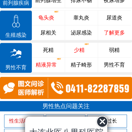
前列腺增生
排尿不畅
夜尿增多
前列腺疾病
龟头炎
睾丸炎
尿道炎
尿相关
泌尿感染
了解更多
生殖感染
死精
少精
弱精
精液异常
精子畸形
男性不育
男性不育
男性热点问题关注
性生活时间短
射精过快
包皮过长