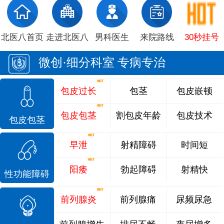
北医八首页
走进北医八
男科医生
来院路线
30秒挂号
微创·细分科室 专病专治
包皮过长
包茎
包皮嵌顿
包皮包茎
割包皮年龄
包皮技术
包皮包茎
早泄
射精障碍
时间短
阳痿
勃起障碍
射精快
性功能障碍
前列腺炎
前列腺痛
尿频尿急