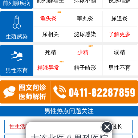
前列腺增生
排尿不畅
夜尿增多
前列腺疾病
龟头炎
睾丸炎
尿道炎
尿相关
泌尿感染
了解更多
生殖感染
死精
少精
弱精
精液异常
精子畸形
男性不育
男性不育
男性热点问题关注
性生活时间短
射精过快
包皮过长