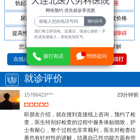
大连北医八男科医院
勃起不坚
尿频尿急
包茎
网络预约 优先就诊享优惠
尿痛
前列腺炎
割包皮价格
我们将立即回电。该通话，请放心接听！手
提高性功能
龟头敏感
性功能障碍
机请直接输入，座机前加区号。
您还可以拨打
免费咨询电话
立即为您详解
拨打电话
悄悄提问
在线问诊
就诊评价
15766423***
23分钟前
听朋友介绍，就在搜到直接线上咨询，预约了检
查，医生特别好检查的过程中服务体贴细致，护
士有耐心，整个过程也非常顺利，医生对检查结
果也有针对性的讲解，结果自己性功能方面有些