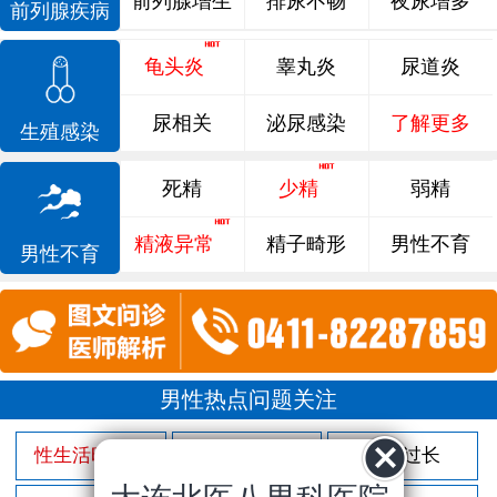
前列腺增生
排尿不畅
夜尿增多
前列腺疾病
龟头炎
睾丸炎
尿道炎
尿相关
泌尿感染
了解更多
生殖感染
死精
少精
弱精
精液异常
精子畸形
男性不育
男性不育
男性热点问题关注
性生活时间短
射精过快
包皮过长