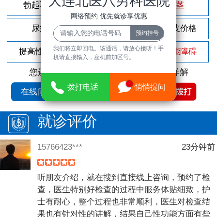
大连北医八男科医院
勃起不坚
尿频尿急
包茎
网络预约 优先就诊享优惠
尿痛
前列腺炎
割包皮价格
我们将立即回电。该通话，请放心接听！手
提高性功能
龟头敏感
性功能障碍
机请直接输入，座机前加区号。
您还可以拨打
免费咨询电话
立即为您详解
拨打电话
悄悄提问
在线问诊
就诊评价
15766423***
23分钟前
听朋友介绍，就在搜到直接线上咨询，预约了检
查，医生特别好检查的过程中服务体贴细致，护
士有耐心，整个过程也非常顺利，医生对检查结
果也有针对性的讲解，结果自己性功能方面有些