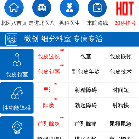
北医八首页
走进北医八
男科医生
来院路线
30秒挂号
微创·细分科室 专病专治
包皮过长
包茎
包皮嵌顿
包皮包茎
割包皮年龄
包皮技术
包皮包茎
早泄
射精障碍
时间短
阳痿
勃起障碍
射精快
性功能障碍
前列腺炎
前列腺痛
尿频尿急